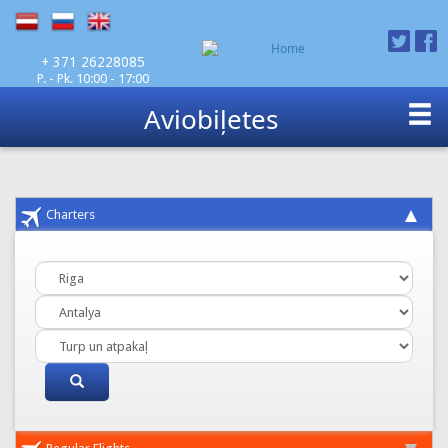
P. - Pk. 10:00 - 17:00
+ 371 26228085
Aviobiļetes
Charters