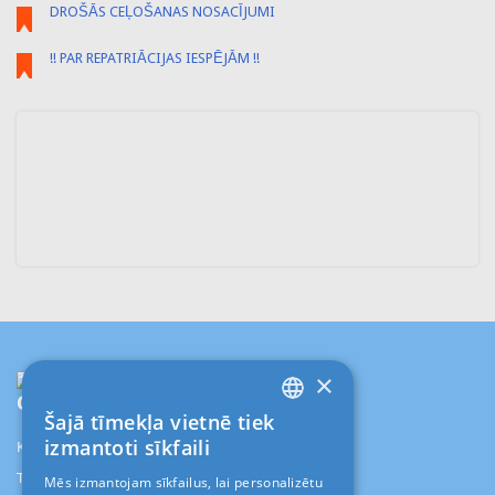
DROŠĀS CEĻOŠANAS NOSACĪJUMI
!! PAR REPATRIĀCIJAS IESPĒJĀM !!
×
Contact
Info
Šajā tīmekļa vietnē tiek
LATVIAN
izmantoti sīkfaili
Kr.Barona 88/1-114d, Rīga, LV-1001
RUS
TŪRISMA AĢENTŪRA "ALANI"
Mēs izmantojam sīkfailus, lai personalizētu